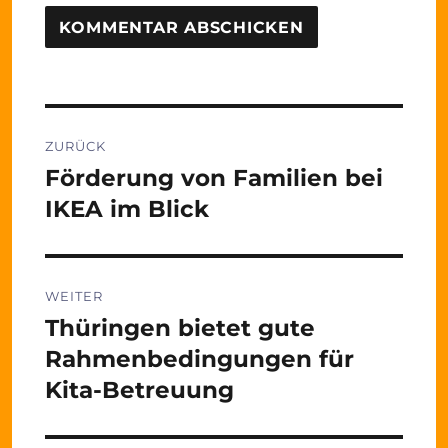
Beitragsnavigation
ZURÜCK
Förderung von Familien bei
Vorheriger
Beitrag:
IKEA im Blick
WEITER
Thüringen bietet gute
Nächster
Beitrag:
Rahmenbedingungen für
Kita-Betreuung