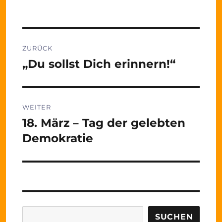
Beitragsnavigation
ZURÜCK
„Du sollst Dich erinnern!“
Vorheriger
Beitrag:
WEITER
18. März – Tag der gelebten
Nächster
Beitrag:
Demokratie
Suchen
SUCHEN