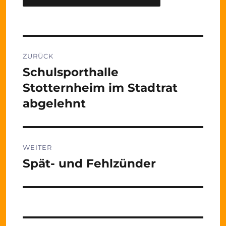
Beitragsnavigation
ZURÜCK
Schulsporthalle
Vorheriger
Beitrag:
Stotternheim im Stadtrat
abgelehnt
WEITER
Spät- und Fehlzünder
Nächster
Beitrag: