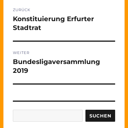
Beitragsnavigation
ZURÜCK
Konstituierung Erfurter
Vorheriger
Beitrag:
Stadtrat
WEITER
Bundesligaversammlung
Nächster
Beitrag:
2019
Suchen
SUCHEN