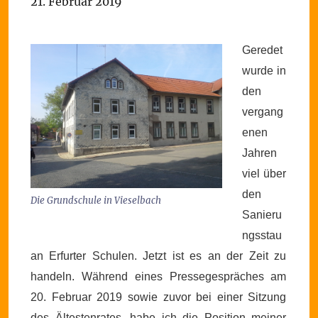
21. Februar 2019
Geredet
wurde in
den
vergang
enen
Jahren
viel über
den
Die Grundschule in Vieselbach
Sanieru
ngsstau
an Erfurter Schulen. Jetzt ist es an der Zeit zu
handeln. Während eines Pressegespräches am
20. Februar 2019 sowie zuvor bei einer Sitzung
des Ältestenrates, habe ich die Position meiner