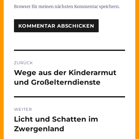
Browser für meinen nächsten Kommentar speichern.
Beitragsnavigation
ZURÜCK
Wege aus der Kinderarmut
Vorheriger
Beitrag:
und Großelterndienste
WEITER
Licht und Schatten im
Nächster
Beitrag:
Zwergenland