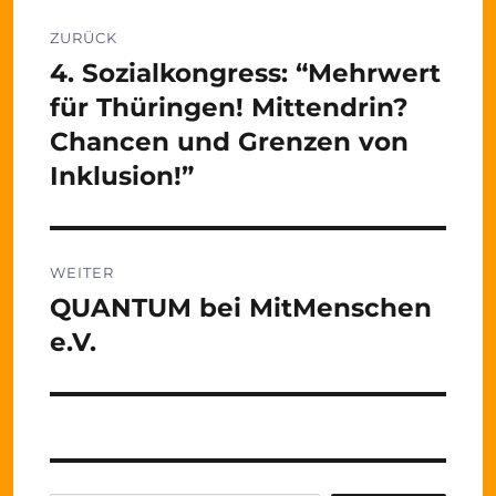
Beitragsnavigation
ZURÜCK
4. Sozialkongress: “Mehrwert
Vorheriger
Beitrag:
für Thüringen! Mittendrin?
Chancen und Grenzen von
Inklusion!”
WEITER
QUANTUM bei MitMenschen
Nächster
Beitrag:
e.V.