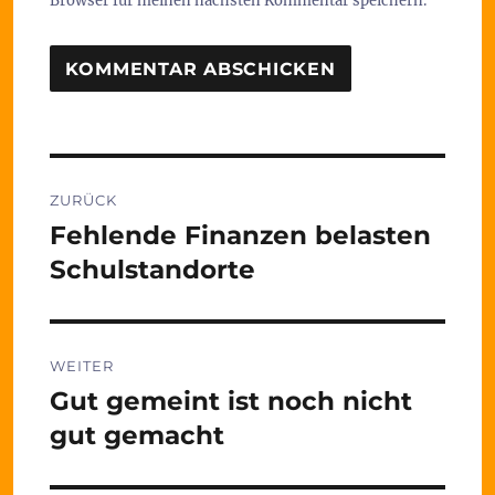
Browser für meinen nächsten Kommentar speichern.
Beitragsnavigation
ZURÜCK
Fehlende Finanzen belasten
Vorheriger
Beitrag:
Schulstandorte
WEITER
Gut gemeint ist noch nicht
Nächster
Beitrag:
gut gemacht