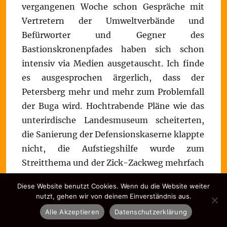
vergangenen Woche schon Gespräche mit
Vertretern der Umweltverbände und
Befürworter und Gegner des
Bastionskronenpfades haben sich schon
intensiv via Medien ausgetauscht. Ich finde
es ausgesprochen ärgerlich, dass der
Petersberg mehr und mehr zum Problemfall
der Buga wird. Hochtrabende Pläne wie das
unterirdische Landesmuseum scheiterten,
die Sanierung der Defensionskaserne klappte
nicht, die Aufstiegshilfe wurde zum
Streitthema und der Zick-Zackweg mehrfach
überarbeitet. Die Seilbahn-Idee wurde
Diese Website benutzt Cookies. Wenn du die Website weiter
frühzeitig verworfen und auch ein
nutzt, gehen wir von deinem Einverständnis aus.
Wiederaufbau der Peterskirche wurde nicht
Alle Akzeptieren
Datenschutzerklärung
in Erwägung gezogen. Zuletzt sorgten die