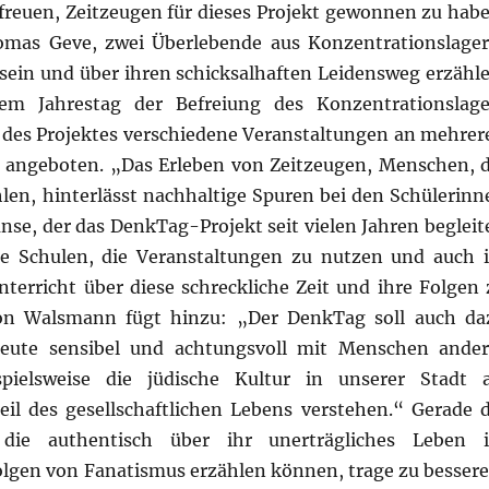
freuen, Zeitzeugen für dieses Projekt gewonnen zu habe
as Geve, zwei Überlebende aus Konzentrationslager
sein und über ihren schicksalhaften Leidensweg erzähle
m Jahrestag der Befreiung des Konzentrationslage
des Projektes verschiedene Veranstaltungen an mehrer
 angeboten. „Das Erleben von Zeitzeugen, Menschen, d
len, hinterlässt nachhaltige Spuren bei den Schülerinn
nse, der das DenkTag-Projekt seit vielen Jahren begleite
ie Schulen, die Veranstaltungen zu nutzen und auch 
terricht über diese schreckliche Zeit und ihre Folgen 
ion Walsmann fügt hinzu: „Der DenkTag soll auch da
heute sensibel und achtungsvoll mit Menschen ander
ielsweise die jüdische Kultur in unserer Stadt a
il des gesellschaftlichen Lebens verstehen.“ Gerade d
ie authentisch über ihr unerträgliches Leben 
olgen von Fanatismus erzählen können, trage zu besser