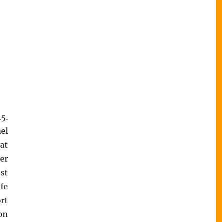
5.
el
at
er
st
ufe
rt
on