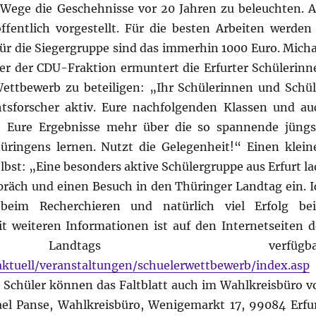
e Wege die Geschehnisse vor 20 Jahren zu beleuchten. 
fentlich vorgestellt. Für die besten Arbeiten werden 
 Für die Siegergruppe sind das immerhin 1000 Euro. Micha
her der CDU-Fraktion ermuntert die Erfurter Schülerinn
ettbewerb zu beteiligen: „Ihr Schülerinnen und Schül
htsforscher aktiv. Eure nachfolgenden Klassen und au
h Eure Ergebnisse mehr über die so spannende jüngs
üringens lernen. Nutzt die Gelegenheit!“ Einen klein
lbst: „Eine besonders aktive Schülergruppe aus Erfurt la
präch und einen Besuch in den Thüringer Landtag ein. I
beim Recherchieren und natürlich viel Erfolg be
t weiteren Informationen ist auf den Internetseiten d
Landtags verfügbar
aktuell/veranstaltungen/schuelerwettbewerb/index.asp
d Schüler können das Faltblatt auch im Wahlkreisbüro v
el Panse, Wahlkreisbüro, Wenigemarkt 17, 99084 Erfur