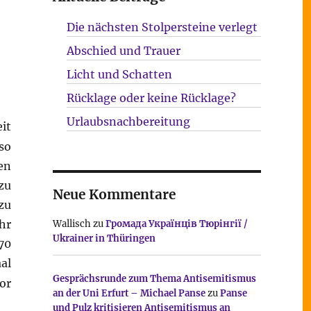
Die nächsten Stolpersteine verlegt
Abschied und Trauer
Licht und Schatten
Rücklage oder keine Rücklage?
Urlaubsnachbereitung
it
so
en
zu
Neue Kommentare
zu
hr
Wallisch
zu
Громада Українців Тюрінгії /
Ukrainer in Thüringen
70
al
Gesprächsrunde zum Thema Antisemitismus
or
an der Uni Erfurt – Michael Panse
zu
Panse
und Pulz kritisieren Antisemitismus an