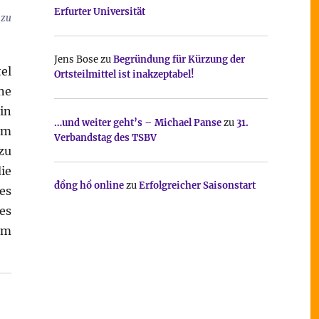
Erfurter Universität
 zu
Jens Bose
zu
Begründung für Kürzung der
el
Ortsteilmittel ist inakzeptabel!
ne
in
…und weiter geht’s – Michael Panse
zu
31.
em
Verbandstag des TSBV
zu
ie
đồng hồ online
zu
Erfolgreicher Saisonstart
es
es
em