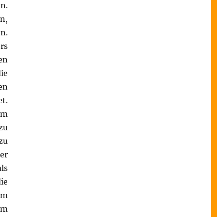
n.
n,
n.
rs
en
ie
en
t.
im
zu
zu
er
ls
ie
im
em