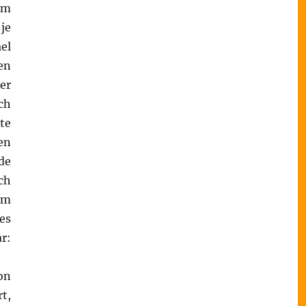
Am
je
el
en
er
ch
te
en
de
ch
im
es
:
on
t,