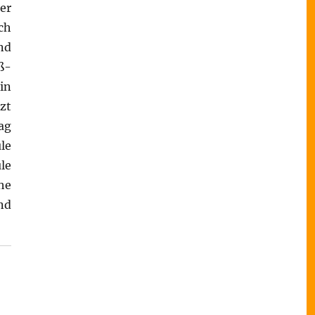
er
ch
nd
ß-
in
zt
ag
le
le
he
nd