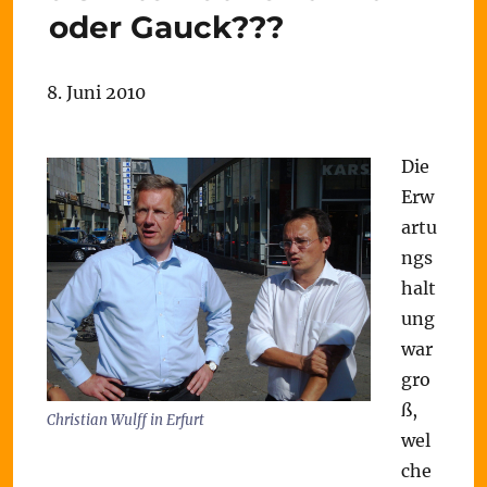
oder Gauck???
8. Juni 2010
Die
Erw
artu
ngs
halt
ung
war
gro
ß,
Christian Wulff in Erfurt
wel
che