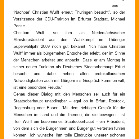
ene
‘Nachbar’ Christian Wulff erneut Thüringen besucht”, so der
Vorsitzende der CDU-Fraktion im Erfurter Stadtrat, Michael
Panse.
Christian Wulff sei ihm als Niedersächsischer
Ministerpräsident aus dem Wahlkampf im Thüringer
Superwahljahr 2009 noch gut bekannt: “Ich habe Christian
Wulff immer als bürgernahen Entscheider erlebt, der im Sinne
der Menschen arbeitet und anpackt. Dass er am Montag in
seiner neuen Funktion als Deutsches Staatsoberhaupt Erfurt
besucht und dabei neben allen protokollarischen
Notwendigkeiten auch mit Bürgern ins Gespräch kommen will,
ist eine besondere Freude.”
Genau dieser Dialog mit den Menschen sei auch für ein
Staatsoberhaupt unabdingbar – egal ob in Erfurt, Rostock,
Regensburg oder Essen. “Mit dem richtigen Gespür für die
Menschen im Land und die Themen, die sie bewegen,
ist
Herr Wulff ein besonnenes Staatsoberhaupt – ein Präsident,
von dem sich die Bürgerinnen und Bürger gut vertreten fühlen
können! Ich wünsche ihm tolle Eindrücke unserer schönen