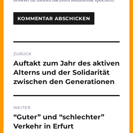
Browser für meinen nächsten Kommentar speichern.
Beitragsnavigation
ZURÜCK
Auftakt zum Jahr des aktiven
Vorheriger
Beitrag:
Alterns und der Solidarität
zwischen den Generationen
WEITER
“Guter” und “schlechter”
Nächster
Beitrag:
Verkehr in Erfurt