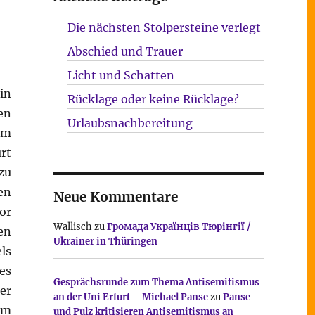
Die nächsten Stolpersteine verlegt
Abschied und Trauer
Licht und Schatten
in
Rücklage oder keine Rücklage?
en
Urlaubsnachbereitung
em
rt
zu
n
Neue Kommentare
or
Wallisch
zu
Громада Українців Тюрінгії /
en
Ukrainer in Thüringen
ls
es
Gesprächsrunde zum Thema Antisemitismus
er
an der Uni Erfurt – Michael Panse
zu
Panse
am
und Pulz kritisieren Antisemitismus an