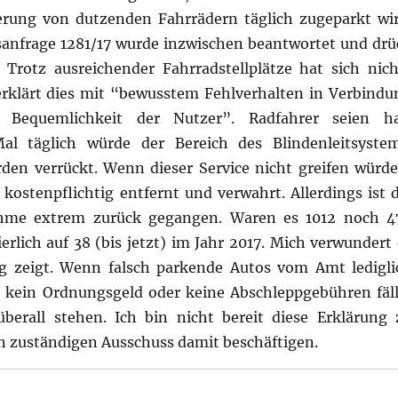
erung von dutzenden Fahrrädern täglich zugeparkt wir
sanfrage 1281/17 wurde inzwischen beantwortet und drü
 Trotz ausreichender Fahrradstellplätze hat sich nich
rklärt dies mit “bewusstem Fehlverhalten in Verbindu
equemlichkeit der Nutzer”. Radfahrer seien ha
al täglich würde der Bereich des Blindenleitsyste
rden verrückt. Wenn dieser Service nicht greifen würde
ostenpflichtig entfernt und verwahrt. Allerdings ist d
ahme extrem zurück gegangen. Waren es 1012 noch 4
erlich auf 38 (bis jetzt) im Jahr 2017. Mich verwundert 
g zeigt. Wenn falsch parkende Autos vom Amt ledigli
 kein Ordnungsgeld oder keine Abschleppgebühren fäll
erall stehen. Ich bin nicht bereit diese Erklärung 
n zuständigen Ausschuss damit beschäftigen.