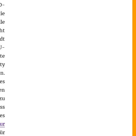
D-
ie
le
ht
dt
U-
te
ty
n.
es
en
zu
ss
es
ur
ür