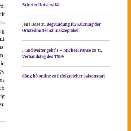
Erfurter Universität
d.
ck
ts
Jens Bose
zu
Begründung für Kürzung der
ng
Ortsteilmittel ist inakzeptabel!
lt
ms
…und weiter geht’s – Michael Panse
zu
31.
n,
Verbandstag des TSBV
ie
75
đồng hồ online
zu
Erfolgreicher Saisonstart
es
ch
ig
zu