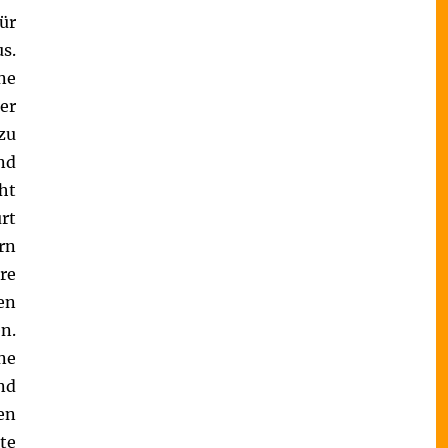
ür
s.
ne
er
zu
nd
ht
urt
rn
re
en
n.
ne
nd
en
te