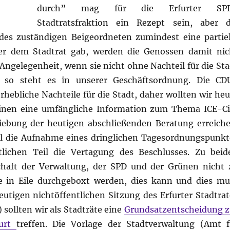
durch” mag für die Erfurter SP
Stadtratsfraktion ein Rezept sein, aber d
des zuständigen Beigeordneten zumindest eine partiel
er dem Stadtrat gab, werden die Genossen damit nic
 Angelegenheit, wenn sie nicht ohne Nachteil für die Sta
 so steht es in unserer Geschäftsordnung. Die CD
rhebliche Nachteile für die Stadt, daher wollten wir heu
einen eine umfängliche Information zum Thema ICE-Ci
ebung der heutigen abschließenden Beratung erreiche
il die Aufnahme eines dringlichen Tagesordnungspunkt
lichen Teil die Vertagung des Beschlusses. Zu beid
chaft der Verwaltung, der SPD und der Grünen nicht 
te in Eile durchgeboxt werden, dies kann und dies mu
utigen nichtöffentlichen Sitzung des Erfurter Stadtrat
 sollten wir als Stadträte eine
Grundsatzentscheidung z
furt
treffen. Die Vorlage der Stadtverwaltung (Amt f