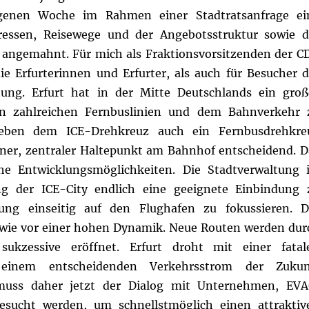
ngenen Woche im Rahmen einer Stadtratsanfrage ei
ressen, Reisewege und der Angebotsstruktur sowie d
 angemahnt. Für mich als Fraktionsvorsitzenden der C
ie Erfurterinnen und Erfurter, als auch für Besucher d
ung. Erfurt hat in der Mitte Deutschlands ein groß
en zahlreichen Fernbuslinien und dem Bahnverkehr 
eben dem ICE-Drehkreuz auch ein Fernbusdrehkre
rner, zentraler Haltepunkt am Bahnhof entscheidend. D
che Entwicklungsmöglichkeiten. Die Stadtverwaltung i
ng der ICE-City endlich eine geeignete Einbindung 
nung einseitig auf den Flughafen zu fokussieren.
D
 wie vor einer hohen Dynamik. Neue Routen werden dur
sukzessive eröffnet. Erfurt droht mit einer fatal
 einem entscheidenden Verkehrsstrom der Zukun
muss daher jetzt der Dialog mit Unternehmen, EVA
esucht werden, um schnellstmöglich einen attraktiv