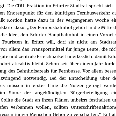
t. Die CDU-Fraktion im Erfurter Stadtrat spricht sich f
en Knotenpunkt für den künftigen Fernbusverkehr au
ik Kordon
hatte dazu in der vergangenen Woche ei
erklärte dazu: „Der Fernbusbahnhof gehört in die Mitte d
die Idee, den Erfurter Hauptbahnhof in einen Vorort 
Touristen in Erfurt will, darf sie nicht am Stadtra
vor allem das Transportmittel für junge Leute, die nic
 gute und zentrale Erreichbarkeit unerlässlich, damit Erf
ndort attraktiv bleibt.
Schon seit über einem Jahr forde
ßung des Bahnhofsareals für Fernbusse. Vor allem besse
d zwingend notwendig. Bei der Entscheidung über d
es müssen in erster Linie die Nutzer gefragt werde
im Sinne der angekündigten Bürgerbeteiligung ei
Sollte die Stadt an ihren Plänen unbeirrt festhalten u
fen verbannen wollen, sollten Unterschriftenaktion
eressen junger Menschen Gehör zu verschaffen.“
Er hat