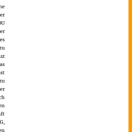
ne
er
DU
er
es
zu
uz
as
st
zu
er
ch
en
ft
G,
en