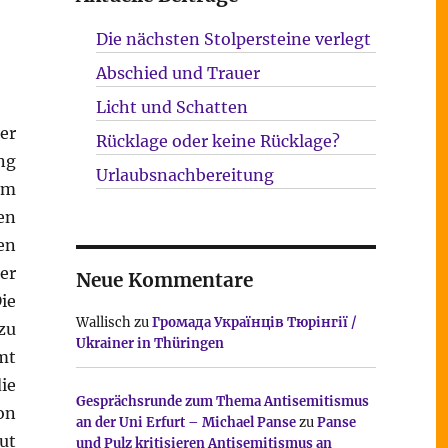
Die nächsten Stolpersteine verlegt
Abschied und Trauer
Licht und Schatten
er
Rücklage oder keine Rücklage?
ng
Urlaubsnachbereitung
um
en
en
er
Neue Kommentare
ie
Wallisch
zu
Громада Українців Тюрінгії /
zu
Ukrainer in Thüringen
mt
ie
Gesprächsrunde zum Thema Antisemitismus
on
an der Uni Erfurt – Michael Panse
zu
Panse
ut
und Pulz kritisieren Antisemitismus an