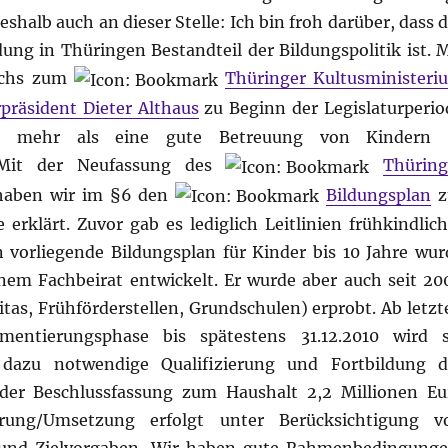
halb auch an dieser Stelle: Ich bin froh darüber, dass d
dung in Thüringen Bestandteil der Bildungspolitik ist. M
ichs zum
Thüringer Kultusministeri
präsident Dieter Althaus
zu Beginn der Legislaturperio
ir mehr als eine gute Betreuung von Kindern 
. Mit der Neufassung des
Thüring
aben wir im §6 den
Bildungsplan
z
 erklärt. Zuvor gab es lediglich Leitlinien frühkindlich
 vorliegende Bildungsplan für Kinder bis 10 Jahre wur
em Fachbeirat entwickelt. Er wurde aber auch seit 20
itas, Frühförderstellen, Grundschulen) erprobt. Ab letzt
entierungsphase bis spätestens 31.12.2010 wird s
 dazu notwendige Qualifizierung und Fortbildung d
der Beschlussfassung zum Haushalt 2,2 Millionen Eu
ierung/Umsetzung erfolgt unter Berücksichtigung v