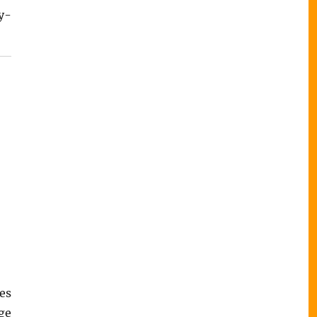
y-
es
ge