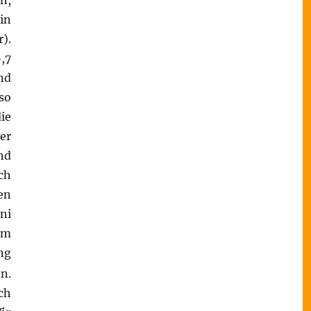
n,
in
).
,7
nd
so
ie
er
nd
uch
en
ni
em
ng
n.
ch