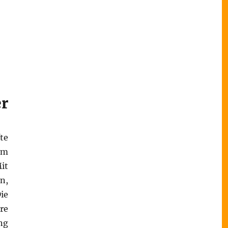
r
te
em
it
n,
ie
re
ng