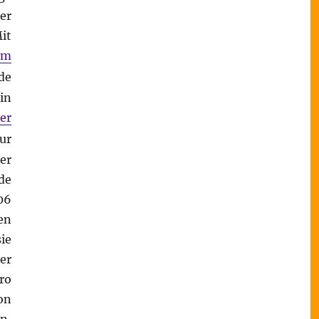
er
it
um
de
in
er
ur
er
de
06
en
ie
er
ro
on