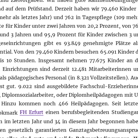
und Zielvorgaben. Wir haben gute Rahmenbedingunge
nd auf dem Prüfstand. Derzeit haben wir 79.460 Kinder 
ehr als letztes Jahr) und 762 in Tagespflege (109 mehr
 für Kinder unter zwei Jahren von 20,2 Prozent, von 76
 und 3 Jahren und 95,9 Prozent für Kinder zwischen 3 u
ageseinrichtungen gibt es 93.849 genehmigte Plätze al
ntial. Von den 79.460 Kindern besuchen 65.091 Kinder d
 bis 10 Stunden. Insgesamt nehmen 77.675 Kinder an d
n Einrichtungen sind derzeit 12.481 Mitarbeiterinnen u
als pädagogisches Personal (in 8.321 Vollzeitstellen). A
ist gut. 9.022 sind ausgebildete Fachschul-Erzieherinn
, Diplomsozialarbeiter, oder Diplomheilpädagogen mit U
. Hinzu kommen noch 466 Heilpädagogen. Seit letzt
FH Erfurt
einen berufsbegleitenden Studienga
n im letzten Jahr und 34 in diesem Jahr begonnen habe
en gesetzlich garantierten Ganztagsbetreuungsanspru