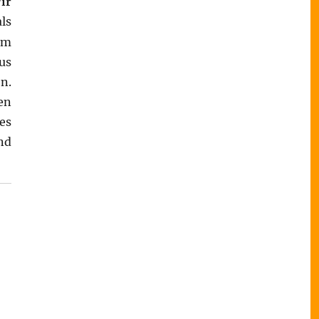
ir
ls
em
us
n.
en
es
nd