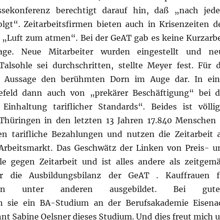
ssekonferenz berechtigt darauf hin, daß „nach jed
gt“. Zeitarbeitsfirmen bieten auch in Krisenzeiten d
 „Luft zum atmen“. Bei der GeAT gab es keine Kurzarbe
age. Neue Mitarbeiter wurden eingestellt und ne
lsohle sei durchschritten, stellte Meyer fest. Für d
se Aussage den berühmten Dorn im Auge dar. In ein
efeld dann auch von „prekärer Beschäftigung“ bei d
Einhaltung tariflicher Standards“. Beides ist völlig
 Thüringen in den letzten 13 Jahren 17.840 Menschen 
ten tarifliche Bezahlungen und nutzen die Zeitarbeit a
 Arbeitsmarkt. Das Geschwätz der Linken von Preis- u
e gegen Zeitarbeit und ist alles andere als zeitgemä
r die Ausbildungsbilanz der GeAT . Kauffrauen f
den unter anderen ausgebildet. Bei gut
en sie ein BA-Studium an der Berufsakademie Eisena
innt Sabine Oelsner dieses Studium. Und dies freut mich 