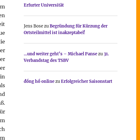
Erfurter Universität
em
en
it
Jens Bose
zu
Begründung für Kürzung der
ue
Ortsteilmittel ist inakzeptabel!
ie
er
…und weiter geht’s – Michael Panse
zu
31.
er
Verbandstag des TSBV
er
in
đồng hồ online
zu
Erfolgreicher Saisonstart
ls
nd
ß.
ür
em
ch
um