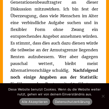
Generationenbeauftragter an dieser
Diskussion mitzuwirken. Ich bin fest der
Überzeugung, dass viele Menschen im Alter
eine verbindliche Aufgabe suchen und in
flexibler Form ohne Zwang ein
entsprechendes Angebot annehmen würden.
Es stimmt, dass dies auch dazu dienen würde
die teilweise an der Armutsgrenze liegenden
Renten aufzubessern. Wer aber dagegen
pauschal wettert, bleibt meist
Alternativvorschläge schuldig.
Nachfolgend
noch einige Angaben aus der Statistik:
Einführung der Rente mit 63 führte zu
Diese Website benutzt Cookies. Wenn du die Website weiter
Verlust von 200.000 Arbeitskräften,
nutzt, gehen wir von deinem Einverständnis aus.
Deutsches Institut für Wirtschaft: 2020
Alle Akzeptieren
Datenschutzerklärung
werden 1,3 Mio. Fachkräfte fehlen
Von den