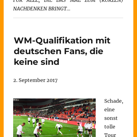
FÜR ALLE, DIE DAS MAL ZUM (KURZEN)
NACHDENKEN BRINGT…
WM-Qualifikation mit
deutschen Fans, die
keine sind
2. September 2017
Schade,
eine
sonst
tolle
Tour