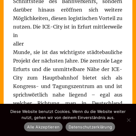
Schnittstelle des Bahnverkehrs, sondern
darüber hinaus eröffnen sich weitere
Möglichkeiten, diesen logistischen Vorteil zu
nutzen.
Die ICE-City ist in Erfurt mittlerweile
in
aller
Munde, sie ist das wichtigste städtebauliche
Projekt der nächsten Jahre. Die zentrale Lage
Erfurts und die unmittelbare Nähe der ICE-
City zum Hauptbahnhof bietet sich als
Kongress- und Tagungszentrum an und ist
sprichwörtlich nahe liegend – egal aus
welcher Richtung man in Deutschland
anreist. Jedoch ist von den konkreten
Diese Website benutzt Cookies. Wenn du die Website weiter
nutzt, gehen wir von deinem Einverständnis aus.
Planungen und konkreter Entwicklung noch
Alle Akzeptieren
Datenschutzerklärung
nicht viel zu spüren, obwohl die Zeit