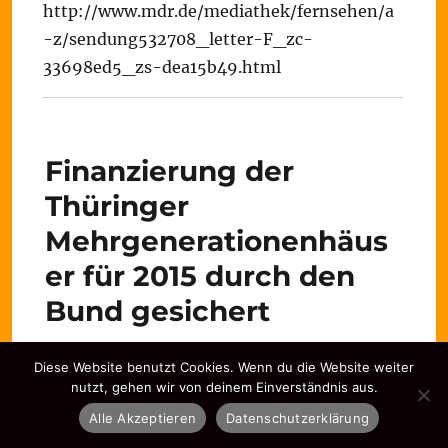
http://www.mdr.de/mediathek/fernsehen/a
-z/sendung532708_letter-F_zc-
33698ed5_zs-dea15b49.html
Finanzierung der
Thüringer
Mehrgenerationenhäus
er für 2015 durch den
Bund gesichert
Diese Website benutzt Cookies. Wenn du die Website weiter
2. Juli 2014
nutzt, gehen wir von deinem Einverständnis aus.
Alle Akzeptieren
Datenschutzerklärung
Michael Panse, Beauftragter für das